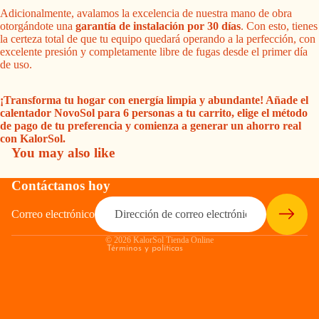
Adicionalmente, avalamos la excelencia de nuestra mano de obra
otorgándote una
garantía de instalación por 30 días
. Con esto, tienes
la certeza total de que tu equipo quedará operando a la perfección, con
excelente presión y completamente libre de fugas desde el primer día
de uso.
¡Transforma tu hogar con energía limpia y abundante! Añade el
calentador NovoSol para 6 personas a tu carrito, elige el método
Política de privacidad
de pago de tu preferencia y comienza a generar un ahorro real
con KalorSol.
Política de reembolso
You may also like
Términos del servicio
Política de envío
Contáctanos hoy
Información de contacto
Correo electrónico
Aviso legal
© 2026
KalorSol Tienda Online
Términos y políticas